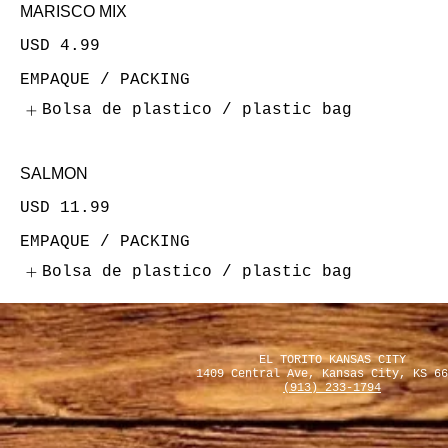
MARISCO MIX
USD 4.99
EMPAQUE / PACKING
Bolsa de plastico / plastic bag
SALMON
USD 11.99
EMPAQUE / PACKING
Bolsa de plastico / plastic bag
EL TORITO KANSAS CITY
1409 Central Ave, Kansas City, KS 66
(913) 233-1794