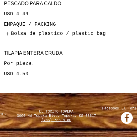
PESCADO PARA CALDO
USD 4.49
EMPAQUE / PACKING
Bolsa de plastico / plastic bag
TILAPIA ENTERA CRUDA
Por pieza.
USD 4.50
Facebook El Tori
EL TORITO TOPEKA
102
3000 NW Topeka Blvd, Topeka, KS 66617​
(785) 783-8180